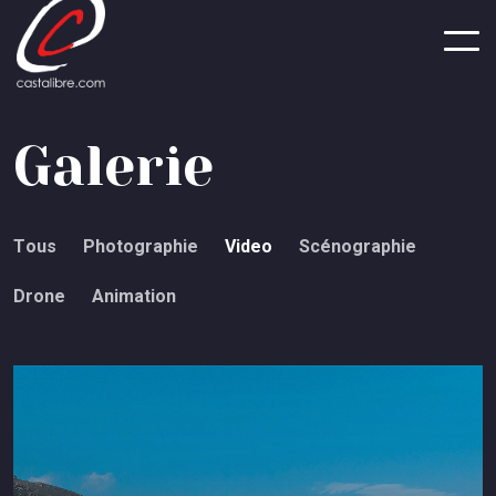
Panneau de gestion des cookies
G
a
l
e
r
i
e
T
o
u
s
P
h
o
t
o
g
r
a
p
h
i
e
V
i
d
e
o
S
c
é
n
o
g
r
a
p
h
i
e
D
r
o
n
e
A
n
i
m
a
t
i
o
n