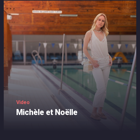
Video
Michèle
et
Noëlle