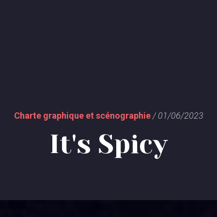
C
h
a
r
t
e
g
r
a
p
h
i
q
u
e
e
t
s
c
é
n
o
g
r
a
p
h
i
e
/
0
1
/
0
6
/
2
0
2
3
I
t
'
s
S
p
i
c
y