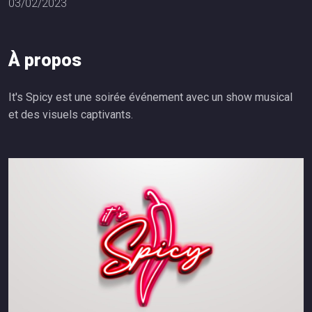
03/02/2023
À
p
r
o
p
o
s
It's Spicy est une soirée événement avec un show musical
et des visuels captivants.