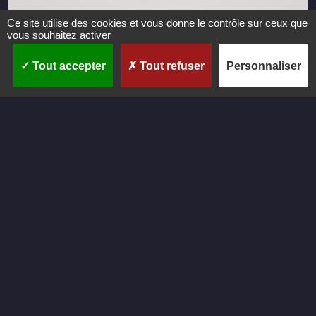
Ce site utilise des cookies et vous donne le contrôle sur ceux que
vous souhaitez activer
Tout accepter
Tout refuser
Personnaliser
C
r
é
a
t
i
o
n
Création du logo pour It's Spicy par CastaLibre.