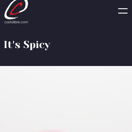
Panneau de gestion des cookies
I
t
'
s
S
p
i
c
y