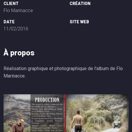
CLIENT
CRÉATION
Flo Marinacce
DATE
SITE WEB
11/02/2016
À
p
r
o
p
o
s
Réalisation graphique et photographique de l'album de Flo
Marinacce.