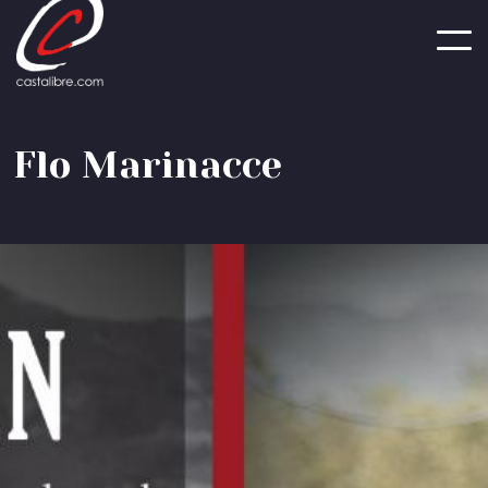
Panneau de gestion des cookies
F
l
o
M
a
r
i
n
a
c
c
e