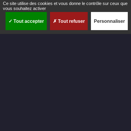
Ce site utilise des cookies et vous donne le contrôle sur ceux que
vous souhaitez activer
Tout accepter
Tout refuser
Personnaliser
C
r
é
a
t
i
o
n
Réalisation du site internet de Kapnor par CastaLibre.