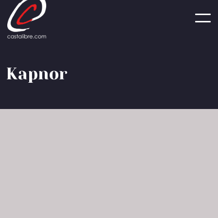
Panneau de gestion des cookies
K
a
p
n
o
r