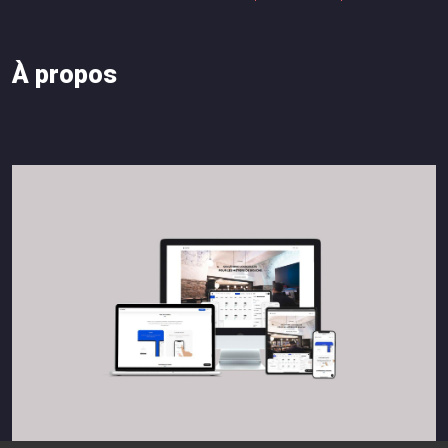
À
p
r
o
p
o
s