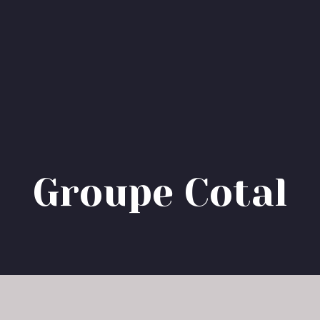
G
r
o
u
p
e
C
o
t
a
l