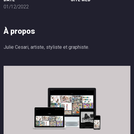
01/12/2022
À
p
r
o
p
o
s
Julie Cesari, artiste, styliste et graphiste.