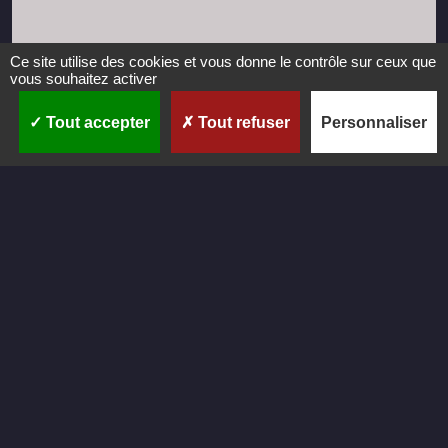
Ce site utilise des cookies et vous donne le contrôle sur ceux que
vous souhaitez activer
Tout accepter
Tout refuser
Personnaliser
C
r
é
a
t
i
o
n
Réalisation du site internet pour l'artiste Julie Cesari par
CastaLibre.