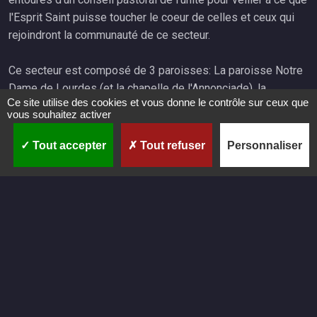
l'Esprit Saint puisse toucher le coeur de celles et ceux qui
rejoindront la communauté de ce secteur.
Ce secteur est composé de 3 paroisses: La paroisse Notre
Dame de Lourdes (et la chapelle de l'Annonciade), la
Ce site utilise des cookies et vous donne le contrôle sur ceux que
paroisse Saint Paul de Toga et la paroisse Sainte Lucie de
vous souhaitez activer
Ville di Pietrabugno et ses nombreuses chapelles. Autour de
ces églises sont rattachées différents mouvements que
Tout accepter
Tout refuser
Personnaliser
vous pourrez découvrir sur ce site... ou en vrai si vous venez
à l'un ou l'autre des offices.
Suite de l'article : https://www.paroisse-ndlourdes-
bastia.com/