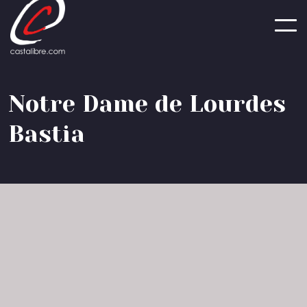
Panneau de gestion des cookies
N
o
t
r
e
D
a
m
e
d
e
L
o
u
r
d
e
s
B
a
s
t
i
a