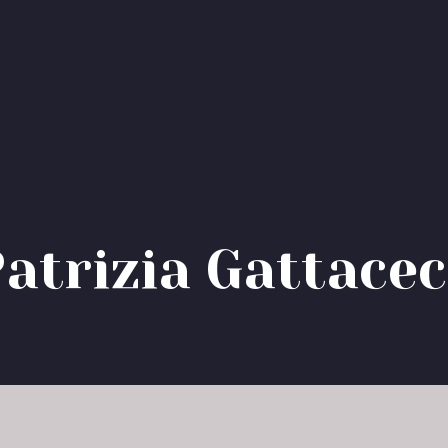
P
a
t
r
i
z
i
a
G
a
t
t
a
c
e
c