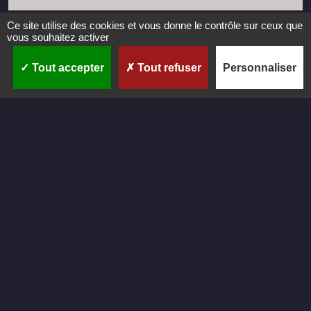
Ce site utilise des cookies et vous donne le contrôle sur ceux que
vous souhaitez activer
Tout accepter
Tout refuser
Personnaliser
C
r
é
a
t
i
o
n
Réalisation du site internet de l'entreprise VR Performances
par CastaLibre.