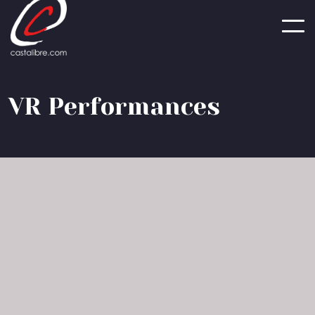
Panneau de gestion des cookies
V
R
P
e
r
f
o
r
m
a
n
c
e
s