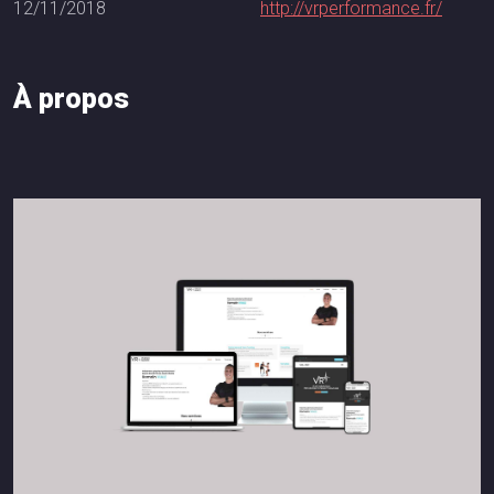
12/11/2018
http://vrperformance.fr/
À
p
r
o
p
o
s