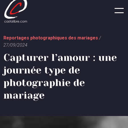
Panneau de gestion des cookies
R
e
p
o
r
t
a
g
e
s
p
h
o
t
o
g
r
a
p
h
i
q
u
e
s
d
e
s
m
a
r
i
a
g
e
s
/
2
7
/
0
9
/
2
0
2
4
C
a
p
t
u
r
e
r
l
’
a
m
o
u
r
:
u
n
e
j
o
u
r
n
é
e
t
y
p
e
d
e
p
h
o
t
o
g
r
a
p
h
i
e
d
e
m
a
r
i
a
g
e